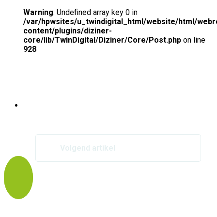
Warning
: Undefined array key 0 in
/var/hpwsites/u_twindigital_html/website/html/webro
content/plugins/diziner-
core/lib/TwinDigital/Diziner/Core/Post.php
on line
928
Nieuws van POS
Volgend artikel