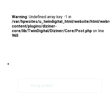
Warning
: Undefined array key -1 in
/var/hpwsites/u_twindigital_html/website/html/webro
content/plugins/diziner-
core/lib/TwinDigital/Diziner/Core/Post.php
on line
965
Nieuws van POS
Vorig artikel