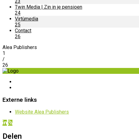
23
Twin Media | Zin in je pensioen
24
Virtùmedia
25
Contact
26
Alea Publishers
1
/
26
Externe links
Website Alea Publishers
Delen