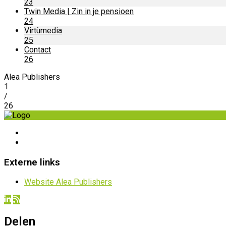
23
Twin Media | Zin in je pensioen
24
Virtùmedia
25
Contact
26
Alea Publishers
1
/
26
Externe links
Website Alea Publishers
Delen